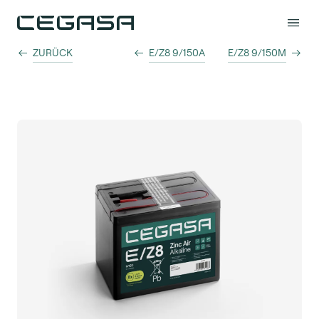
ZURÜCK
E/Z8 9/150A
E/Z8 9/150M